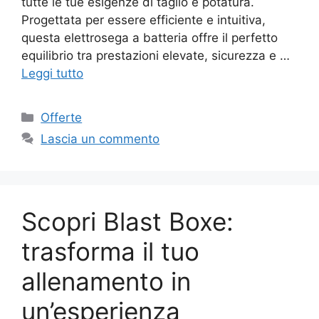
tutte le tue esigenze di taglio e potatura.
Progettata per essere efficiente e intuitiva,
questa elettrosega a batteria offre il perfetto
equilibrio tra prestazioni elevate, sicurezza e …
Leggi tutto
Categorie
Offerte
Lascia un commento
Scopri Blast Boxe:
trasforma il tuo
allenamento in
un’esperienza