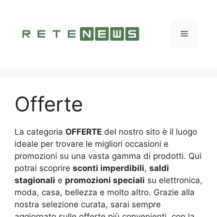
Vai
al
contenuto
Menu
Offerte
La categoria
OFFERTE
del nostro sito è il luogo
ideale per trovare le migliori occasioni e
promozioni su una vasta gamma di prodotti. Qui
potrai scoprire
sconti imperdibili
,
saldi
stagionali
e
promozioni speciali
su elettronica,
moda, casa, bellezza e molto altro. Grazie alla
nostra selezione curata, sarai sempre
aggiornato sulle offerte più convenienti, con la