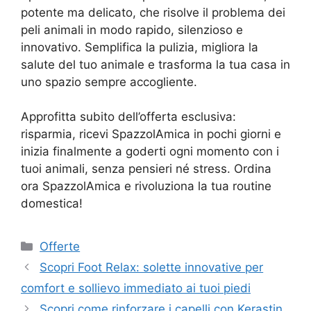
potente ma delicato, che risolve il problema dei
peli animali in modo rapido, silenzioso e
innovativo. Semplifica la pulizia, migliora la
salute del tuo animale e trasforma la tua casa in
uno spazio sempre accogliente.
Approfitta subito dell’offerta esclusiva:
risparmia, ricevi SpazzolAmica in pochi giorni e
inizia finalmente a goderti ogni momento con i
tuoi animali, senza pensieri né stress. Ordina
ora SpazzolAmica e rivoluziona la tua routine
domestica!
Categorie
Offerte
Scopri Foot Relax: solette innovative per
comfort e sollievo immediato ai tuoi piedi
Scopri come rinforzare i capelli con Kerastin