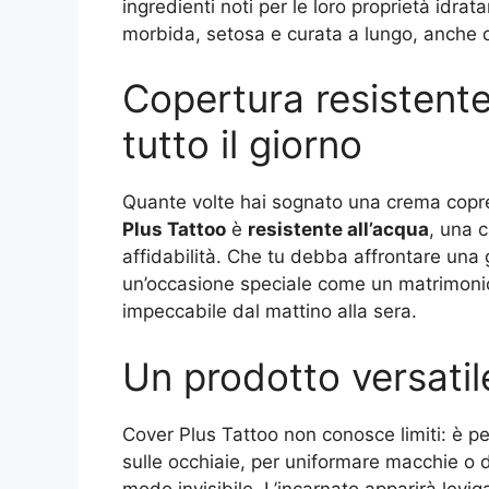
ingredienti noti per le loro proprietà idrata
morbida, setosa e curata a lungo, anche d
Copertura resistente 
tutto il giorno
Quante volte hai sognato una crema copre
Plus Tattoo
è
resistente all’acqua
, una c
affidabilità. Che tu debba affrontare una
un’occasione speciale come un matrimonio
impeccabile dal mattino alla sera.
Un prodotto versatile
Cover Plus Tattoo non conosce limiti: è per
sulle occhiaie, per uniformare macchie o d
modo invisibile. L’incarnato apparirà levi