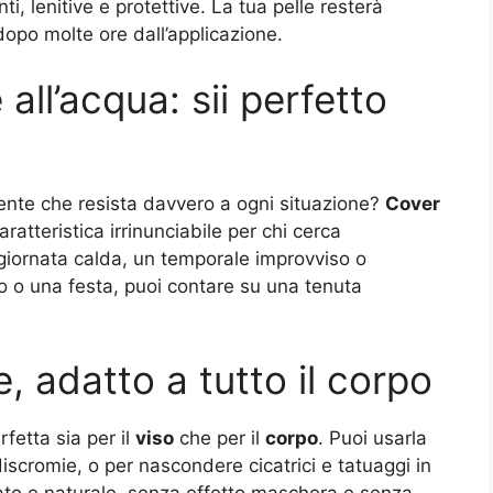
nti, lenitive e protettive. La tua pelle resterà
opo molte ore dall’applicazione.
all’acqua: sii perfetto
nte che resista davvero a ogni situazione?
Cover
aratteristica irrinunciabile per chi cerca
 giornata calda, un temporale improvviso o
 o una festa, puoi contare su una tenuta
, adatto a tutto il corpo
fetta sia per il
viso
che per il
corpo
. Puoi usarla
iscromie, o per nascondere cicatrici e tatuaggi in
gato e naturale, senza effetto maschera e senza