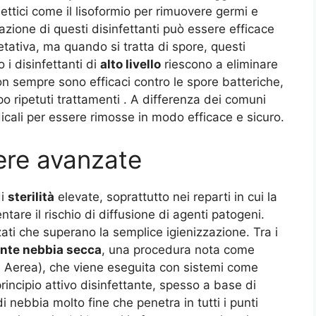
ettici come il lisoformio per rimuovere germi e
’azione di questi disinfettanti può essere efficace
etativa, ma quando si tratta di spore, questi
 i disinfettanti di
alto livello
riescono a eliminare
n sempre sono efficaci contro le spore batteriche,
 ripetuti trattamenti . A differenza dei comuni
dicali per essere rimosse in modo efficace e sicuro.
ere avanzate
di
sterilità
elevate, soprattutto nei reparti in cui la
are il rischio di diffusione di agenti patogeni.
ti che superano la semplice igienizzazione. Tra i
ante nebbia secca
, una procedura nota come
a Aerea), che viene eseguita con sistemi come
rincipio attivo disinfettante, spesso a base di
 nebbia molto fine che penetra in tutti i punti