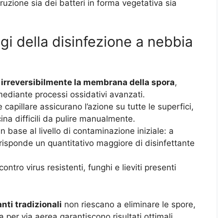
truzione sia dei batteri in forma vegetativa sia
i della disinfezione a nebbia
a
irreversibilmente la membrana della spora
,
ediante processi ossidativi avanzati.
e capillare assicurano l’azione su tutte le superfici,
ina difficili da pulire manualmente.
n base al livello di contaminazione iniziale: a
risponde un quantitativo maggiore di disinfettante
ntro virus resistenti, funghi e lieviti presenti
anti tradizionali
non riescano a eliminare le spore,
 per via aerea garantiscono risultati ottimali,