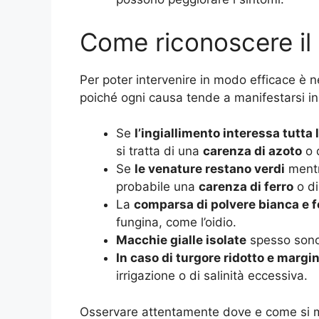
Come riconoscere il t
Per poter intervenire in modo efficace è 
poiché ogni causa tende a manifestarsi in
Se
l’ingiallimento interessa tutta l
si tratta di una
carenza di azoto
o 
Se
le venature restano verdi
mentre
probabile una
carenza di ferro
o di
La
comparsa di polvere bianca e fo
fungina, come l’oidio.
Macchie gialle isolate
spesso sono 
In caso di turgore ridotto e margi
irrigazione o di salinità eccessiva.
Osservare attentamente dove e come si ma