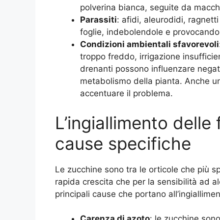
polverina bianca, seguite da macchi
Parassiti
: afidi, aleurodidi, ragnetti
foglie, indebolendole e provocando in
Condizioni ambientali sfavorevoli
troppo freddo, irrigazione insufficie
drenanti possono influenzare negati
metabolismo della pianta. Anche una
accentuare il problema.
L’ingiallimento delle 
cause specifiche
Le zucchine sono tra le orticole che più sp
rapida crescita che per la sensibilità ad al
principali cause che portano all’ingiallime
Carenza di azoto
: le zucchine sono