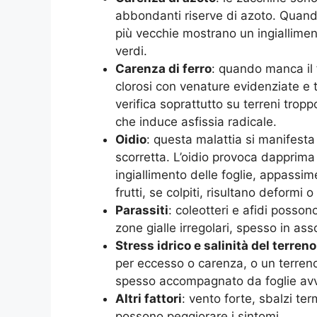
abbondanti riserve di azoto. Quando
più vecchie mostrano un ingiallime
verdi.
Carenza di ferro
: quando manca il 
clorosi con venature evidenziate e t
verifica soprattutto su terreni tropp
che induce asfissia radicale.
Oidio
: questa malattia si manifesta 
scorretta. L’oidio provoca dapprima
ingiallimento delle foglie, appassim
frutti, se colpiti, risultano deformi
Parassiti
: coleotteri e afidi posso
zone gialle irregolari, spesso in as
Stress idrico e salinità del terreno
per eccesso o carenza, o un terreno
spesso accompagnato da foglie avviz
Altri fattori
: vento forte, sbalzi te
possono peggiorare i sintomi.