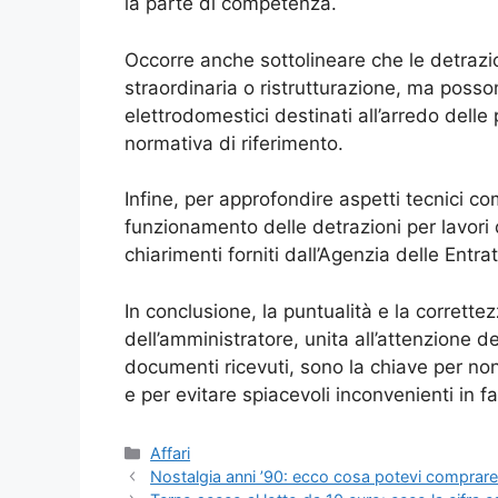
la parte di competenza.
Occorre anche sottolineare che le detrazi
straordinaria o ristrutturazione, ma posson
elettrodomestici destinati all’arredo dell
normativa di riferimento.
Infine, per approfondire aspetti tecnici co
funzionamento delle detrazioni per lavori
chiarimenti forniti dall’Agenzia delle Entra
In conclusione, la puntualità e la corrett
dell’amministratore, unita all’attenzione 
documenti ricevuti, sono la chiave per non 
e per evitare spiacevoli inconvenienti in fa
Categorie
Affari
Nostalgia anni ’90: ecco cosa potevi comprare 